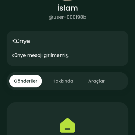
İslam
@
user-000198b
Künye
Künye mesajı girilmemiş.
Gönderiler
Hakkında
Araçlar