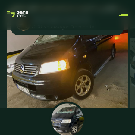
Volkswagen transporter
2008
,
Volkswagen
Transporter
ÜCRETSIZ ÜYELIK OLUŞTUR
GIRIŞ YAP