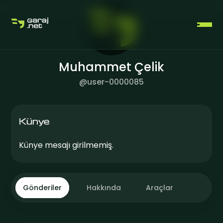
Muhammet Çelik
@
user-0000085
ÜCRETSIZ ÜYELIK OLUŞTUR
Künye
Künye mesajı girilmemiş.
GIRIŞ YAP
Gönderiler
Hakkında
Araçlar