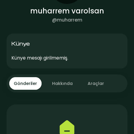
muharrem varolsan
@
muharrem
Künye
Künye mesajı girilmemiş.
Gönderiler
Hakkında
Araçlar