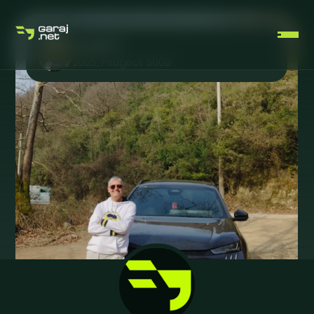
peugeot
2025
,
Peugeot
5008
ÜCRETSIZ ÜYELIK OLUŞTUR
GIRIŞ YAP