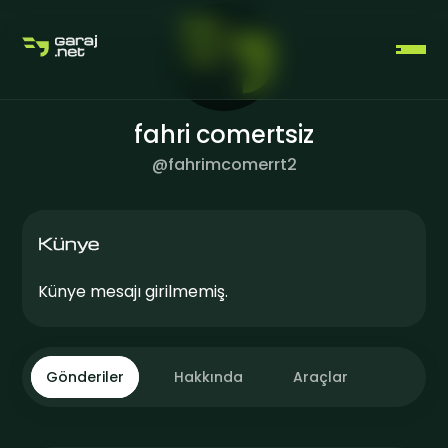
fahri comertsiz
@
fahrimcomerrt2
ÜCRETSIZ ÜYELIK OLUŞTUR
Künye
Künye mesajı girilmemiş.
GIRIŞ YAP
Gönderiler
Hakkında
Araçlar