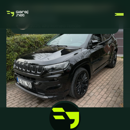
Alfa Eomeo
2025
,
Alfa Romeo
Tonale
ÜCRETSIZ ÜYELIK OLUŞTUR
GIRIŞ YAP