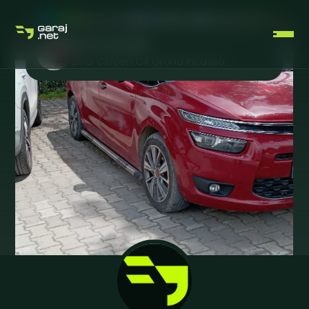
Kırmızı şimşek
2015
,
Citroen
C4 Grand Picasso
ÜCRETSIZ ÜYELIK OLUŞTUR
GIRIŞ YAP