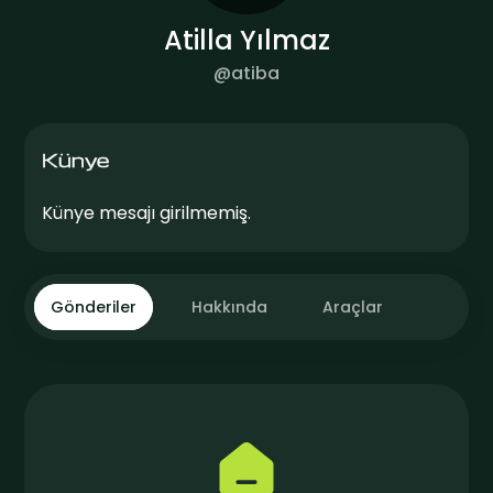
Atilla Yılmaz
@
atiba
Künye
Künye mesajı girilmemiş.
Gönderiler
Hakkında
Araçlar