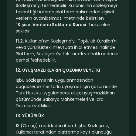
Sözleşme'yi feshedebilir. Kullanıcının sözleşmeyi
feshettiği hallerde platform bakımından kişisel
verilerin aydınlatılması metninde belirtilen
‘’
Kişisel Verilerin Saklama Süresi
‘’hükümleri
saklıdır.
11.2.
Kullanıcı'nın Sözleşme'yi, Topluluk Kuralları'nı
veya yürürlükteki mevzuatı ihlal etmesi halinde
Platform, Sözleşme'yi tek taraflı ve haklı nedenle
derhal feshedebilir.
12. UYUŞMAZLIKLARIN ÇÖZÜMÜ VE YETKİ
İşbu Sözleşme'nin uygulanmasından
doğabilecek her türlü uyuşmazlığın çözümünde
Türk Hukuku uygulanacak olup; uyuşmazlıkların
çözümünde Sakarya Mahkemeleri ve İcra
Daireleri yetkilidir.
13. YÜRÜRLÜK
13 (On üç) maddeden ibaret işbu Sözleşme,
Kullanıcı tarafından platforma kayıt olunduğu