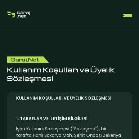
Garaj.Net
Kullanım Koşulları ve Üyelik
ÜCRETSIZ ÜYELIK OLUŞTUR
Sözleşmesi
GIRIŞ YAP
KULLANIM KOŞULLARI VE ÜYELİK SÖZLEŞMESİ
1. TARAFLAR VE İLETİŞİM BİLGİLERİ
İşbu Kullanıcı Sözleşmesi ("Sözleşme"), bir
tarafta Hanlı Sakarya Mah. Şehit Onbaşı Zekeriya