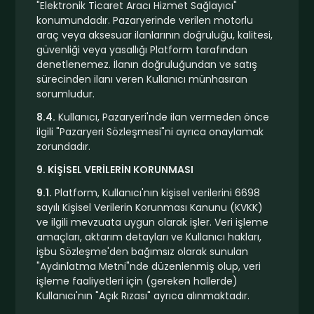
"Elektronik Ticaret Aracı Hizmet Sağlayıcı"
konumundadır. Pazaryerinde verilen motorlu
araç veya aksesuar ilanlarının doğruluğu, kalitesi,
güvenliği veya yasallığı Platform tarafından
denetlenemez. İlanın doğruluğundan ve satış
sürecinden ilanı veren Kullanıcı münhasıran
sorumludur.
8.4.
Kullanıcı, Pazaryeri'nde ilan vermeden önce
ilgili "Pazaryeri Sözleşmesi"ni ayrıca onaylamak
zorundadır.
9. KİŞİSEL VERİLERİN KORUNMASI
9.1.
Platform, Kullanıcı'nın kişisel verilerini 6698
sayılı Kişisel Verilerin Korunması Kanunu (KVKK)
ve ilgili mevzuata uygun olarak işler. Veri işleme
amaçları, aktarım detayları ve Kullanıcı hakları,
işbu Sözleşme'den bağımsız olarak sunulan
"Aydınlatma Metni"nde düzenlenmiş olup, veri
işleme faaliyetleri için (gereken hallerde)
Kullanıcı'nın "Açık Rızası" ayrıca alınmaktadır.