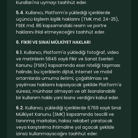
Kuralları'na uymayı taahhüt eder.
5.4.
Kullanıcı, Platform'a yüklediği içeriklerde
üçüncü kişilerin kişilik haklarını (TMK md. 24-25),
FSEK md. 86 kapsamındaki resim ve portre
haklarını ihlal etmeyeceğini taahhüt eder.
6. FİKRİ VE SINAİ MÜLKİYET HAKLARI
6.1.
Kullanıcı, Platform'a yüklediği fotoğraf, video
ve metinlerin 5846 sayılı Fikir ve Sanat Eserleri
Kanunu (FSEK) kapsamında eser niteliği taşıması
halinde; bu içeriklerin dijital, internet ve mobil
ortamlarda umuma iletimi, çoğaltılması ve
yayılması haklarını kapsayacak şekilde Platform'a
süresiz, münhasır olmayan ve alt lisanslanabilir
bir kullanım hakkı yani lisans verdiğini kabul eder.
6.2.
Kullanıcı, yüklediği içeriklerde 6769 sayılı Sınai
Mülkiyet Kanunu (SMK) kapsamında tescilli ve
tanınmış markaları, haksız rekabet yaratacak
veya karıştırılma ihtimaline yol açacak şekilde
izinsiz kullanmayacağını taahhüt eder.