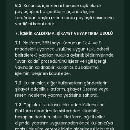
6.3.
Kullanıcı, içeriklerini herkese açık olarak
paylaştığını, bu içeriklerin üçüncü kişiler
tarafından başka mecralarda paylaşılmasına izin
verdiğini kabul eder.
7. İÇERİK KALDIRMA, ŞİKAYET VE YAPTIRIM USULÜ
7.1.
Platform, 5651 sayılı Kanun'un Ek 4. ve 9.
maddeleri uyarınca usulüne uygun (URL adresi
belirtilerek) yapılan hukuka aykırılık bildirimlerinde
"uyar-kaldır" prosedürünü işletir ve ilgili içeriği
yayından kaldırabilir. Kullanıcı, bu kaldırma
işlemini peşinen kabul eder.
7.2.
Kullanıcılar, diğer kullanıcıların gönderilerini
şikayet edebilir. Platform, şikayet üzerine veya
resen inceleme yapma yetkisine sahiptir.
7.3.
Topluluk kurallarını ihlal eden Kullanıcılar,
Platform denetimi ile sistemden silinebilir,
hesapları dondurulabilir. Platform, ağır ihlaller
dışında, yaptırım uygulamadan önce Kullanıcı'ya
makul bir süre vererek ihlalin giderilmesi için yazılı