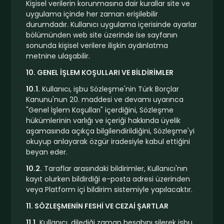
Kişisel verilerin korunmasına dair kurallar site ve
uygulama içinde her zaman erişilebilir
durumdadır. Kullanıcı uygulama içerisinde ayarlar
bölümünden web site üzerinde ise sayfanın
sonunda kişisel verilere ilişkin aydınlatma
metnine ulaşabilir.
10. GENEL İŞLEM KOŞULLARI VE BİLDİRİMLER
10.1.
Kullanıcı, işbu Sözleşme'nin Türk Borçlar
Kanunu'nun 20. maddesi ve devamı uyarınca
"Genel İşlem Koşulları" içerdiğini, Sözleşme
hükümlerinin varlığı ve içeriği hakkında üyelik
aşamasında açıkça bilgilendirildiğini, Sözleşme'yi
okuyup anlayarak özgür iradesiyle kabul ettiğini
beyan eder.
10.2.
Taraflar arasındaki bildirimler, Kullanıcı'nın
kayıt olurken bildirdiği e-posta adresi üzerinden
veya Platform içi bildirim sistemiyle yapılacaktır.
11. SÖZLEŞMENİN FESHİ VE CEZAİ ŞARTLAR
11.1.
Kullanıcı, dilediği zaman hesabını silerek işbu